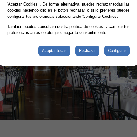
cionado y baño privado con artículos de aseo y secador de
'Aceptar Cookies' , De forma alternativa, puedes rechazar todas las
pelo.
cookies haciendo clic en el botón 'rechazar' o si lo prefieres puedes
configurar tus preferencias seleccionando 'Configurar Cookies'.
También puedes consultar nuestra
política de cookies.
y cambiar tus
preferencias antes de otorgar o negar tu consentimiento
.
Aceptar todas
Rechazar
Configurar